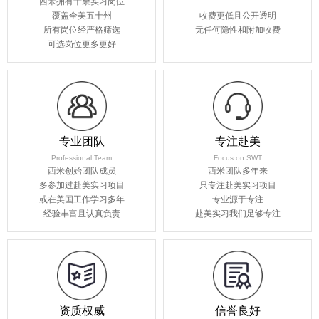
西米拥有千余实习岗位
覆盖全美五十州
收费更低且公开透明
所有岗位经严格筛选
无任何隐性和附加收费
可选岗位更多更好
专业团队
专注赴美
Professional Team
Focus on SWT
西米创始团队成员
西米团队多年来
多参加过赴美实习项目
只专注赴美实习项目
或在美国工作学习多年
专业源于专注
经验丰富且认真负责
赴美实习我们足够专注
资质权威
信誉良好