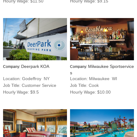
Hourly Wage: $11.50
Hourly Wage: $9.15
Deerpark KOA
Milwaukee Sportservice
Company:
Company:
s
Location: Godeffroy NY
Location: Milwaukee WI
Job Title: Customer Service
Job Title: Cook
Hourly Wage: $9.5
Hourly Wage: $10.00