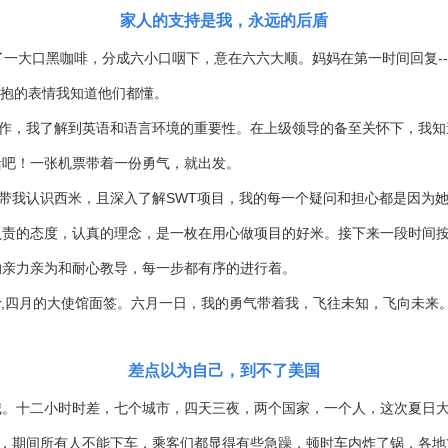
家人的支持是我，
永远的后盾
了一大口黑咖啡，分成六小口咽下，意在六六大顺。妈妈在第一时间回复-
拥抱的表情我知道他们都懂。
，我了解到英语和语言环境的重要性。在上级领导的备至关怀下，我知
活吧！一张机票带着一份勇气，就出发。
我认识西米，且深入了解SWT项目，我的每一个疑问和担心都是因为她
负责的态度，认真的理念，是一枚在用心做项目的好米。接下来一段时间
的亲力亲为和耐心教导，每一步都有序的进行着。
r,四月的大使馆面签。六月一日，我的勇气带着我，飞往未知，飞向未来
差点以为自己，
到不了美国
十二小时时差，七个城市，四天三夜，两个国家，一个人，这次夏日大
期间所有人不能下车，乘客们都显得有些急躁，顿时车内炸了锅，各地方