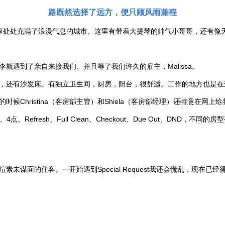
路既然选择了远方，便只顾风雨兼程
—一座处处充满了浪漫气息的城市。这里有带着大提琴的帅气小哥哥，还有
行李就遇到了亲自来接我们、并且等了我们许久的雇主，Malissa。
发床。有独立卫生间，厨房，阳台，很舒适。工作的地方也是在这家酒店里——L
hristina（客房部主管）和Shiela（客房部经理）还特意在网上
Refresh、Full Clean、Checkout、Due Out、DND
面的住客。一开始遇到Special Request我还会慌乱，现在已