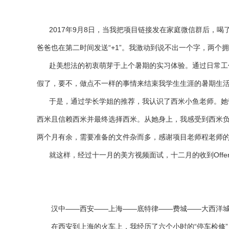
2017年9月8日，当我把项目链接发在家庭微信群后，喝
爸爸也在第二时间发送“+1”。我激动到说不出一个字，两个
赴美想法的初衷萌芽于上个暑期的实习体验。通过日常工作
假了，要不，做点不一样的事情来结束我学生生涯的暑期生
于是，通过学长学姐的推荐，我认识了西米小鱼老师。她带
西米且信赖西米并最终选择西米。从她身上，我感受到西米
两个月有余，需要准备的文件杂而多，感谢项目老师程老师
就这样，经过十一月的美方视频面试，十二月的收到Offe
汉中——西安——上海——底特律——费城——大西洋城。
在西安到上海的火车上，我经历了六个小时的“停车检修”，