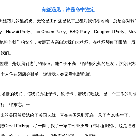
有些遇见，许是命中注定
范儿的酷奶奶。无论是工作还是私下里都对我们很照顾，总是会对我们说“good
rty、Ice Cream Party、BBQ Party、Doughnut Party、Movi
担心我们的安全，凌晨五点亲自送我们去机场。在机场哭红了眼睛，后来
到我们。
么整理，是领我们进门的师傅。她个子不高，很酷很利落的短发，纹身狂热粉，
一个人住在酒店会孤单，邀请我去她家看电影吃饭。
晨在机场接的我们，陪我们办社保卡、银行卡，请我们吃饭。是一个工作的时
旅行，很难忘。￼
的时候来的美国然后嫁给了美国人就一直在美国呆到现在，呆了有30多年了
们把Great Falls玩儿了一圈，找了一家中韩亚洲餐厅带我们吃饭。也