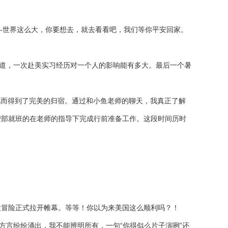
--世界这么大，你要想去，就去看看吧，我们等你平安回家。
道，一次赴美实习经历对一个人的影响能有多大。最后一个暑
而得到了完美的归宿。通过和小鱼老师的聊天，我真正了解
按部就班的在老师的指导下完成行前准备工作。这段时间历时
。
冒险正式拉开帷幕。等等！你以为来美国这么顺利吗？！
言纷纷涌出，我不能辨明所有，一句“你得似么片子演咧”还