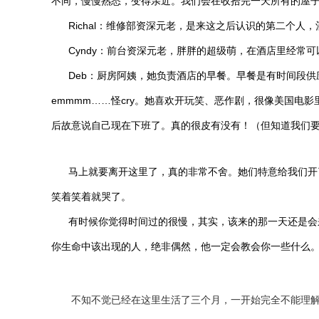
不同，慢慢熟悉，变得亲近。我们会在收拾完一天所有的屋子后
Richal：维修部资深元老，是来这之后认识的第二个人
Cyndy：前台资深元老，胖胖的超级萌，在酒店里经常可
Deb：厨房阿姨，她负责酒店的早餐。早餐是有时间段供
emmmm……怪cry。她喜欢开玩笑、恶作剧，很像美国电影里
后故意说自己现在下班了。真的很皮有没有！（但知道我们
马上就要离开这里了，真的非常不舍。她们特意给我们开了
笑着笑着就哭了。
有时候你觉得时间过的很慢，其实，该来的那一天还是会来
你生命中该出现的人，绝非偶然，他一定会教会你一些什么。
不知不觉已经在这里生活了三个月，一开始完全不能理解美国