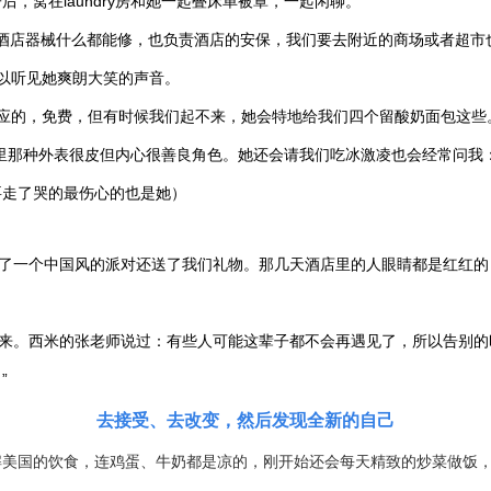
，窝在laundry房和她一起叠床单被罩，一起闲聊。
，酒店器械什么都能修，也负责酒店的安保，我们要去附近的商场或者超
以听见她爽朗大笑的声音。
应的，免费，但有时候我们起不来，她会特地给我们四个留酸奶面包这些
那种外表很皮但内心很善良角色。她还会请我们吃冰激凌也会经常问我：“What
要走了哭的最伤心的也是她）
一个中国风的派对还送了我们礼物。那几天酒店里的人眼睛都是红红的
。西米的张老师说过：有些人可能这辈子都不会再遇见了，所以告别的时
”
去接受、去改变，然后发现全新的自己
的饮食，连鸡蛋、牛奶都是凉的，刚开始还会每天精致的炒菜做饭，到后