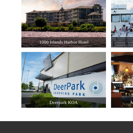
1000 Islands Harbor Hotel
Location: Clayton NY
Job Title: Housekeeper
Job
Hourly Wage: $10.00
Deerpark KOA
M
Location: Godeffroy NY
Job Title: Customer Service
Hourly Wage: $9.5