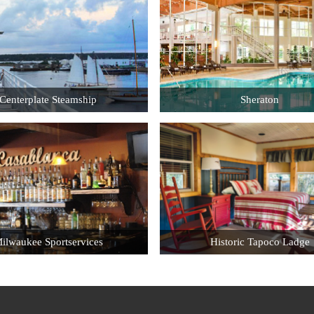
Centerplate Steamship
Sheraton
Location: Burlington VT
Location: Mashpee MA
Job Title: Front Desk
 Title: Snack Bar Attendant
Hourly Wage: $11.50
Hourly Wage: $11.00
ilwaukee Sportservices
Historic Tapoco Ladge
Location: Milwaukee WI
Locatiom: Robbinsville N
Job Title: Cook
Job Title: Housekeeping
Hourly Wage: $10.00
Hourly Wage: $ 8.00