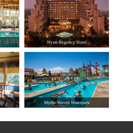
Hyatt-Regency Hotel
Location: Saint Louis MO
Job Title: Guest Room Attendant
Hourly Wage: $9.15
Myrtle Waves Waterpark
C
Location: Myrtle Beach SC
Job Title: Lifeguard
Hourly Wage: $8.25