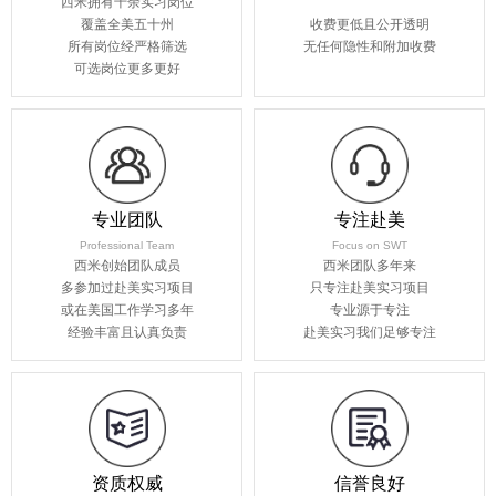
西米拥有千余实习岗位
覆盖全美五十州
收费更低且公开透明
所有岗位经严格筛选
无任何隐性和附加收费
可选岗位更多更好
专业团队
专注赴美
Professional Team
Focus on SWT
西米创始团队成员
西米团队多年来
多参加过赴美实习项目
只专注赴美实习项目
或在美国工作学习多年
专业源于专注
经验丰富且认真负责
赴美实习我们足够专注
资质权威
信誉良好