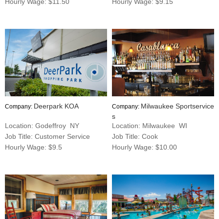
Hourly Wage: $11.50
Hourly Wage: $9.15
Deerpark KOA
Milwaukee Sportservice
Company:
Company:
s
Location: Godeffroy NY
Location: Milwaukee WI
Job Title: Customer Service
Job Title: Cook
Hourly Wage: $9.5
Hourly Wage: $10.00