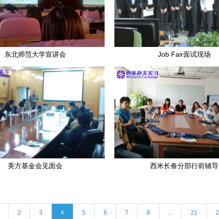
东北师范大学宣讲会
Job Fair面试现场
美方基金会见面会
西米长春分部行前辅导
2
3
4
5
6
7
8
...
21
2