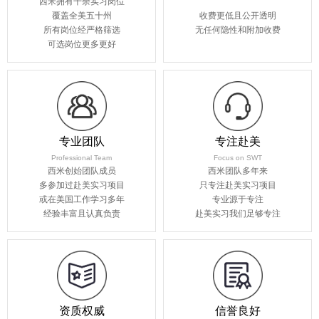
西米拥有千余实习岗位
覆盖全美五十州
收费更低且公开透明
所有岗位经严格筛选
无任何隐性和附加收费
可选岗位更多更好
专业团队
专注赴美
Professional Team
Focus on SWT
西米创始团队成员
西米团队多年来
多参加过赴美实习项目
只专注赴美实习项目
或在美国工作学习多年
专业源于专注
经验丰富且认真负责
赴美实习我们足够专注
资质权威
信誉良好