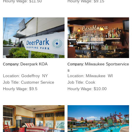
Hourly Wage: $11.50
Hourly Wage: $9.15
Deerpark KOA
Milwaukee Sportservice
Company:
Company:
s
Location: Godeffroy NY
Location: Milwaukee WI
Job Title: Customer Service
Job Title: Cook
Hourly Wage: $9.5
Hourly Wage: $10.00