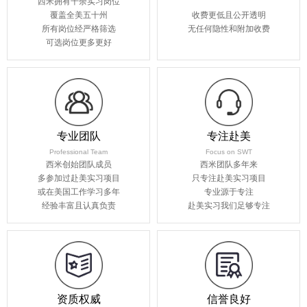
西米拥有千余实习岗位
覆盖全美五十州
收费更低且公开透明
所有岗位经严格筛选
无任何隐性和附加收费
可选岗位更多更好
专业团队
专注赴美
Professional Team
Focus on SWT
西米创始团队成员
西米团队多年来
多参加过赴美实习项目
只专注赴美实习项目
或在美国工作学习多年
专业源于专注
经验丰富且认真负责
赴美实习我们足够专注
资质权威
信誉良好