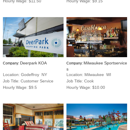
Hourly Wage: $11.50
Hourly Wage: $9.15
Deerpark KOA
Milwaukee Sportservice
Company:
Company:
s
Location: Godeffroy NY
Location: Milwaukee WI
Job Title: Customer Service
Job Title: Cook
Hourly Wage: $9.5
Hourly Wage: $10.00