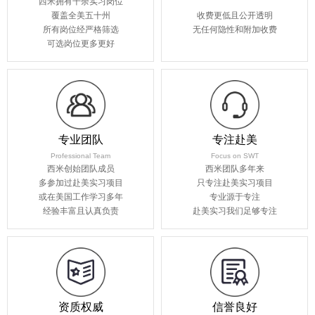
西米拥有千余实习岗位
覆盖全美五十州
收费更低且公开透明
所有岗位经严格筛选
无任何隐性和附加收费
可选岗位更多更好
专业团队
专注赴美
Professional Team
Focus on SWT
西米创始团队成员
西米团队多年来
多参加过赴美实习项目
只专注赴美实习项目
或在美国工作学习多年
专业源于专注
经验丰富且认真负责
赴美实习我们足够专注
资质权威
信誉良好