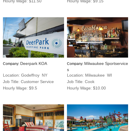
Hourly Wage: $11.50
Hourly Wage: $9.15
Deerpark KOA
Milwaukee Sportservice
Company:
Company:
s
Location: Godeffroy NY
Location: Milwaukee WI
Job Title: Customer Service
Job Title: Cook
Hourly Wage: $9.5
Hourly Wage: $10.00