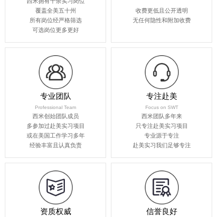
西米拥有千余实习岗位
覆盖全美五十州
收费更低且公开透明
所有岗位经严格筛选
无任何隐性和附加收费
可选岗位更多更好
专业团队
专注赴美
Professional Team
Focus on SWT
西米创始团队成员
西米团队多年来
多参加过赴美实习项目
只专注赴美实习项目
或在美国工作学习多年
专业源于专注
经验丰富且认真负责
赴美实习我们足够专注
资质权威
信誉良好