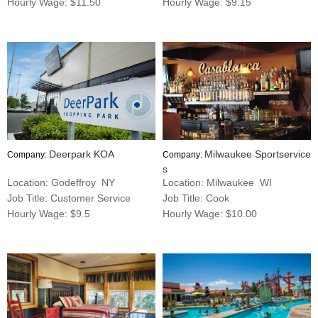
Hourly Wage: $11.50
Hourly Wage: $9.15
Deerpark KOA
Milwaukee Sportservice
Company:
Company:
s
Location: Godeffroy NY
Location: Milwaukee WI
Job Title: Customer Service
Job Title: Cook
Hourly Wage: $9.5
Hourly Wage: $10.00